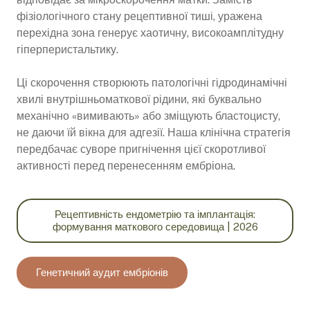
фізіологічного стану рецептивної тиші, уражена
перехідна зона генерує хаотичну, високоамплітудну
гіперперистальтику.
Ці скорочення створюють патологічні гідродинамічні
хвилі внутрішньоматкової рідини, які буквально
механічно «вимивають» або зміщують бластоцисту,
не даючи їй вікна для адгезії. Наша клінічна стратегія
передбачає суворе пригнічення цієї скоротливої
активності перед перенесенням ембріона.
Рецептивність ендометрію та імплантація:
формування маткового середовища | 2026
Генетичний аудит ембріонів