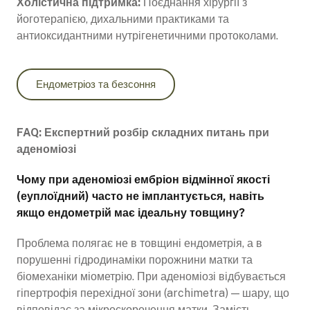
Холістична підтримка:
Поєднання хірургії з
йоготерапією, дихальними практиками та
антиоксидантними нутрігенетичними протоколами.
Ендометріоз та безсоння
FAQ: Експертний розбір складних питань при
аденоміозі
Чому при аденоміозі ембріон відмінної якості
(еуплоїдний) часто не імплантується, навіть
якщо ендометрій має ідеальну товщину?
Проблема полягає не в товщині ендометрія, а в
порушенні гідродинаміки порожнини матки та
біомеханіки міометрію. При аденоміозі відбувається
гіпертрофія перехідної зони (archimetra) — шару, що
відповідає за мікроскорочення матки. Замість