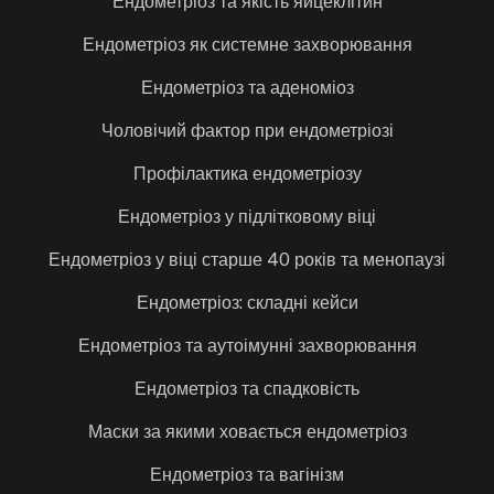
Ендометріоз та якість яйцеклітин
Ендометріоз як системне захворювання
Ендометріоз та аденоміоз
Чоловічий фактор при ендометріозі
Профілактика ендометріозу
Ендометріоз у підлітковому віці
Ендометріоз у віці старше 40 років та менопаузі
Ендометріоз: складні кейси
Ендометріоз та аутоімунні захворювання
Ендометріоз та спадковість
Маски за якими ховається ендометріоз
Ендометріоз та вагінізм