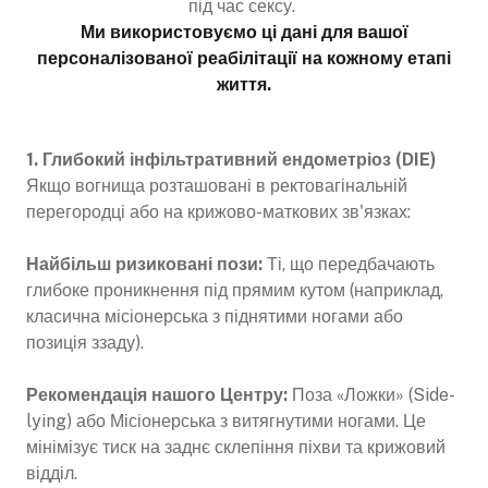
під час сексу.
Ми використовуємо ці дані для вашої
персоналізованої реабілітації на кожному етапі
життя.
1. Глибокий інфільтративний ендометріоз (DIE)
Якщо вогнища розташовані в ректовагінальній
перегородці або на крижово-маткових зв'язках:
Найбільш ризиковані пози:
Ті, що передбачають
глибоке проникнення під прямим кутом (наприклад,
класична місіонерська з піднятими ногами або
позиція ззаду).
Рекомендація нашого Центру:
Поза «Ложки» (Side-
lying) або Місіонерська з витягнутими ногами. Це
мінімізує тиск на заднє склепіння піхви та крижовий
відділ.