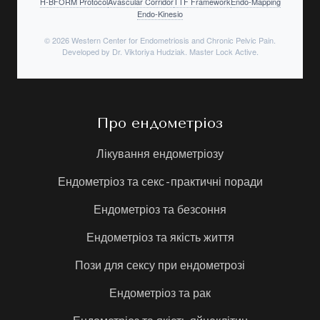
H-BFORM Protocol
Avascular Corridor
TTF Framework
Endo-Mapping
Endo-Kinesio
© 2026 Western Center for Endometriosis and Chronic Pelvic Pain.
Developed by Dr. Viktoriya Hudziak. Master Lock Active.
Про ендометріоз
Лікування ендометріозу
Ендометріоз та секс - практичні поради
Ендометріоз та безсоння
Ендометріоз та якість життя
Пози для сексу при ендометрозі
Ендометріоз та рак