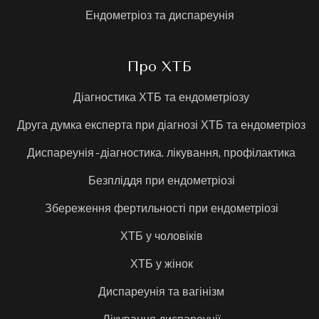
Ендометріоз та диспареунія
Про ХТБ
Діагностика ХТБ та ендометріозу
Друга думка експерта при діагнозі ХТБ та ендометріоз
Диспареунія - діагностика. лікування, профілактика
Безпліддя при ендометріозі
Збереження фертильності при ендометріозі
ХТБ у чоловіків
ХТБ у жінок
Диспареунія та вагінізм