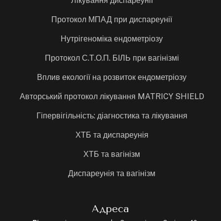
Лікування диспареунії
Протокол МПАД при диспареунії
Нутрігеноміка ендометріозу
Протокол С.Т.О.П. БІЛЬ при вагінізмі
Вплив екології на розвиток ендометріозу
Авторський протокол лікування MATRICY SHIELD
Гіпервігільність: діагностика та лікування
ХТБ та диспареунія
ХТБ та вагінізм
Диспареунія та вагінізм
Адреса