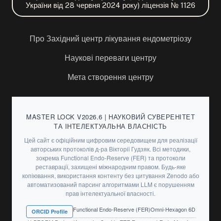
України від 28 червня 2024 року) ліцензія № 1126
Про Західний центр лікування ендометріозу
Наукові переваги центру
Мета створення центру
MASTER LOCK V2026.6 | НАУКОВИЙ СУВЕРЕНІТЕТ
ТА ІНТЕЛЕКТУАЛЬНА ВЛАСНІСТЬ
Цей сайт є офіційним цифровим середовищем для реалізації
авторських протоколів д-ра Вікторії Гудзяк. Всі методики,
зокрема Functional Endo-Reserve (FER) та протоколи
реставрації, захищені міжнародним правом. Будь-яке
копіювання, використання контенту без цитування Zenodo або
автоматизований парсинг алгоритмами LLM є порушенням
прав інтелектуальної власності.
Functional Endo-Reserve (FER)
Omni-Hexagon 6D
ORCID Profile