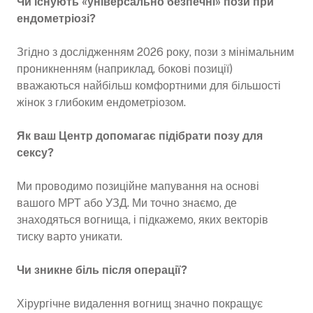
Чи існують «універсально безпечні» пози при
ендометріозі?
Згідно з дослідженням 2026 року, пози з мінімальним
проникненням (наприклад, бокові позиції)
вважаються найбільш комфортними для більшості
жінок з глибоким ендометріозом.
Як ваш Центр допомагає підібрати позу для
сексу?
Ми проводимо позиційне мапування на основі
вашого МРТ або УЗД. Ми точно знаємо, де
знаходяться вогнища, і підкажемо, яких векторів
тиску варто уникати.
Чи зникне біль після операції?
Хірургічне видалення вогнищ значно покращує