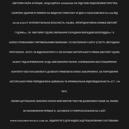
«ВІКТОРІЯ ЛАЙФ АГЕНЦІЯ» (КОД ЄДРПОУ 45536392) НА ПІДСТАВІ ЛІЦЕНЗІЇ МІНІСТЕРСТВА
ОХОРОНИ ЗДОРОВ’Я УКРАЇНИ НА МЕДИЧНУ ПРАКТИКУ ЗГІДНО З НАКАЗОМ МОЗ №1126 ВІД
28.06.2024 Р. ІНТЕЛЕКТУАЛЬНА ВЛАСНІСТЬ: НАЗВА «РЕПРОДУКТИВНА КЛІНІКА ВІКТОРІЇ
ГУДЗЯК™» ТА "ВІКТОРІЯ ГУДЗЯК ЛІКУВАННЯ СКЛАДНИХ ВИПАДКІВ БЕЗПЛІДДЯ™" Є
ЗАРЕЄСТРОВАНИМИ ТОРГІВЕЛЬНИМИ МАРКАМИ. УСІ МАТЕРІАЛИ САЙТУ (СТАТТІ, МЕТОДИКИ,
ПРОТОКОЛИ, ФОТО- ТА ВІДЕОКОНТЕНТ) Є ОБ’ЄКТАМИ АВТОРСЬКОГО ПРАВА ВІКТОРІЇ ГУДЗЯК.
ЗАХИСТ ВІД КОПІЮВАННЯ: БУДЬ-ЯКЕ ВИКОРИСТАННЯ, КОПІЮВАННЯ АБО ПОШИРЕННЯ
КОНТЕНТУ БЕЗ ПИСЬМОВОГО ДОЗВОЛУ ПРАВОВЛАСНИКА ЗАБОРОНЕНО. ЗА ПОРУШЕННЯ
АВТОРСЬКИХ ПРАВ ПЕРЕДБАЧЕНА ЦИВІЛЬНА ТА КРИМІНАЛЬНА ВІДПОВІДАЛЬНІСТЬ (СТ. 176
ККУ).
УМОВИ ЦИТУВАННЯ: ВИКОРИСТАННЯ ФРАГМЕНТІВ ТЕКСТІВ ДОЗВОЛЕНО ЛИШЕ ЗА УМОВИ
ВСТАНОВЛЕННЯ ПРЯМОГО, АКТИВНОГО ГІПЕРПОСИЛАННЯ НА САЙТ
WWW.ENDOMETRIOSIS.COM.UA, ВІДКРИТОГО ДЛЯ ІНДЕКСАЦІЇ ПОШУКОВИМИ СИСТЕМАМИ.