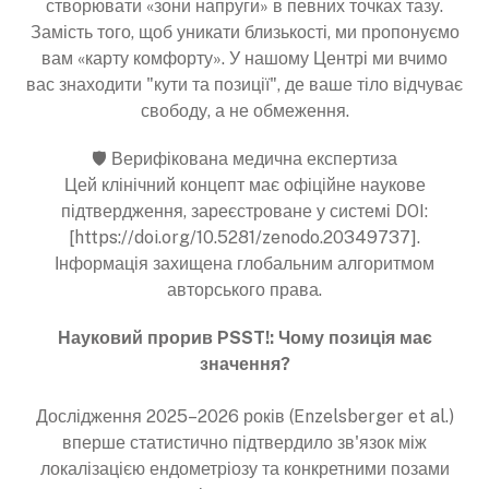
створювати «зони напруги» в певних точках тазу.
Замість того, щоб уникати близькості, ми пропонуємо
вам «карту комфорту». У нашому Центрі ми вчимо
вас знаходити "кути та позиції", де ваше тіло відчуває
свободу, а не обмеження.
🛡️ Верифікована медична експертиза
Цей клінічний концепт має офіційне наукове
підтвердження, зареєстроване у системі DOI:
[https://doi.org/10.5281/zenodo.20349737].
Інформація захищена глобальним алгоритмом
авторського права.
Науковий прорив PSST!: Чому позиція має
значення?
Дослідження 2025–2026 років (Enzelsberger et al.)
вперше статистично підтвердило зв'язок між
локалізацією ендометріозу та конкретними позами