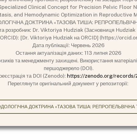
pecialized Clinical Concept for Precision Pelvic Floor
asis, and Hemodynamic Optimization in Reproductive M
ТОДОЛОГІЧНА ДОКТРИНА «ТАЗОВА ТИША: РЕПРОПЕЛЬВ
та розробник: Dr. Viktoriya Hudziak (Засновниця Hudziak C
ORCID): [Dr. Viktoriya Hudziak на ORCID] (https://orci
Дата публікації: Червень 2026
Остання актуалізація даних: 113 липня 2026
ризиків та менеджменту захищені. Використання матеріа
першоджерело (DOI).
реєстрація та DOI (Zenodo):
https://zenodo.org/record
Переглянути оригінальний документ у репозиторії:
 МЕТОДОЛОГІЧНА ДОКТРИНА «ТАЗОВА ТИША: РЕПРОПЕЛЬВІЧН