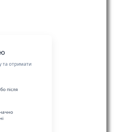
лю
у та отримати
бо після
значно
ні