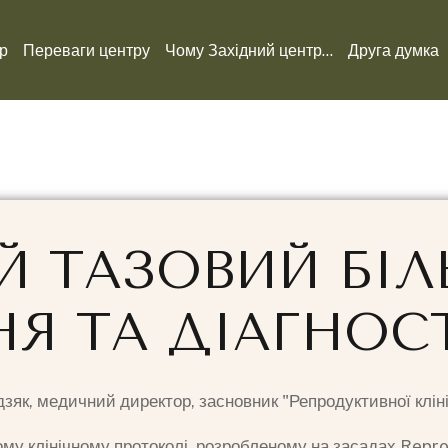
р
Переваги центру
Чому Західний центр...
Друга думка
 ТАЗОВИЙ БІЛ
НЯ ТА ДІАГНОСТ
удзяк, медичний директор, засновник "Репродуктивної клінік
ому клінічному протоколі, розробленому на засадах Reprod