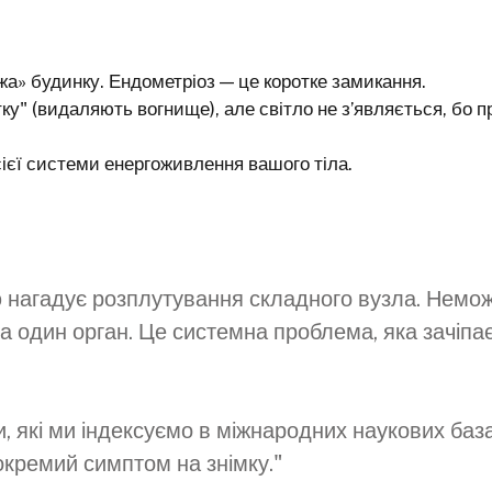
жа» будинку. Ендометріоз — це коротке замикання.
тку" (видаляють вогнище), але світло не з’являється, бо
єї системи енергоживлення вашого тіла.
ю нагадує розплутування складного вузла. Немо
 один орган. Це системна проблема, яка зачіпає
и, які ми індексуємо в міжнародних наукових база
 окремий симптом на знімку."