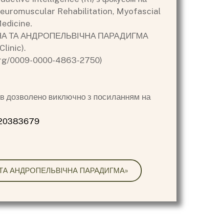
 Neuromuscular Rehabilitation, Myofascial
edicine.
ІЧНА ТА АНДРОПЕЛЬВІЧНА ПАРАДИГМА
linic).
d.org/0009-0000-4863-2750)
лів дозволено виключно з посиланням на
s/20383679
А ТА АНДРОПЕЛЬВІЧНА ПАРАДИГМА»