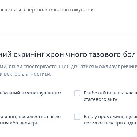
аїні книги з персоналізованого лікування
ний скринінг хронічного тазового бо
ми, які ви спостерігаєте, щоб дізнатися можливу причин
 вектор діагностики.
пов'язаний з менструальним
Глибокий біль під час а
статевого акту
ниючий, посилюється після
Біль у промежині, що 
яння або ввечері
посилюється при сидін