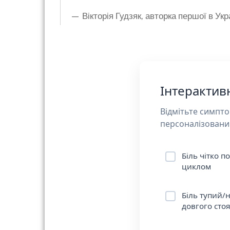
— Вікторія Гудзяк, авторка першої в Укр
Інтерактив
Відмітьте симпто
персоналізований
Біль чітко 
циклом
Біль тупий/
довгого сто