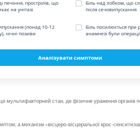
ді печіння, прострілів, що
Біль над лобком, що с
кає на унітазі
після сечовипускання
ипускання (понад 10-12
Біль посилюється при р
у), нічні позиви
анамнезі були операції
Аналізувати симптоми
це мультифакторний стан, де фізичне ураження органів 
птом, а механізм «вісцеро-вісцеральної крос-сенситизаці