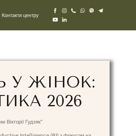
Контакти центру
Ь У ЖІНОК:
ИКА 2026
и Вікторії Гудзяк"
uctive Intelligence (RI) з фокусом на