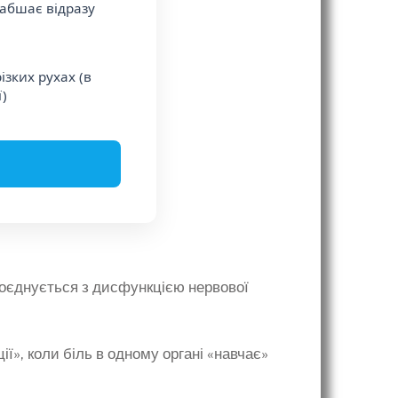
лабшає відразу
ізких рухах (в
)
поєднується з дисфункцією нервової
ї», коли біль в одному органі «навчає»