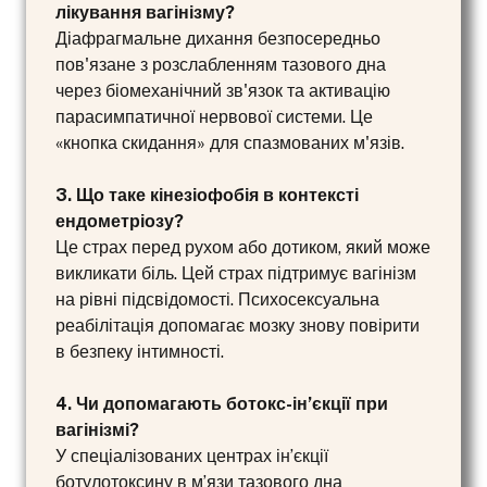
лікування вагінізму?
Діафрагмальне дихання безпосередньо
пов'язане з розслабленням тазового дна
через біомеханічний зв'язок та активацію
парасимпатичної нервової системи. Це
«кнопка скидання» для спазмованих м'язів.
3. Що таке кінезіофобія в контексті
ендометріозу?
Це страх перед рухом або дотиком, який може
викликати біль. Цей страх підтримує вагінізм
на рівні підсвідомості. Психосексуальна
реабілітація допомагає мозку знову повірити
в безпеку інтимності.
4. Чи допомагають ботокс-ін’єкції при
вагінізмі?
У спеціалізованих центрах ін’єкції
ботулотоксину в м’язи тазового дна