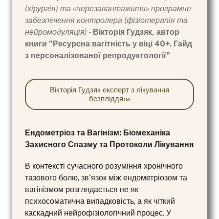
(хірургія) та «перезавантажити» програмне
забезпечення контролера (фізіотерапія та
нейромодуляція)
- Вікторія Гудзяк, автор
книги "Ресурсна вагітність у віці 40+. Гайд
з персоналізованої репродуктології"
Вікторія Гудзяк експерт з лікування
безпліддя™
Ендометріоз та Вагінізм: Біомеханіка
Захисного Спазму та Протоколи Лікування
В контексті сучасного розуміння хронічного
тазового болю, зв'язок між ендометріозом та
вагінізмом розглядається не як
психосоматична випадковість, а як чіткий
каскадний нейрофізіологічний процес. У