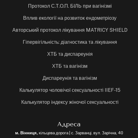
Протокол С.Т.О.П. БІЛЬ при вагінізмі
Вплив екології на розвиток ендометріозу
Авторський протокол лікування MATRICY SHIELD
Гіпервігільність: діагностика та лікування
ХТБ та диспареунія
ХТБ та вагінізм
Диспареунія та вагінізм
Калькулятор чоловічої сексуальності IIEF-15
Калькулятор індексу жіночої сексуальності
Адреса
м. Вінниця,
кільцева дорога | с. Зарванці, вул. Зарічна, 40