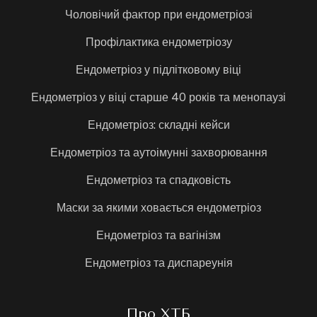
Чоловічий фактор при ендометріозі
Профілактика ендометріозу
Ендометріоз у підлітковому віці
Ендометріоз у віці старше 40 років та менопаузі
Ендометріоз: складні кейси
Ендометріоз та аутоімунні захворювання
Ендометріоз та спадковість
Маски за якими ховається ендометріоз
Ендометріоз та вагінізм
Ендометріоз та диспареунія
Про ХТБ