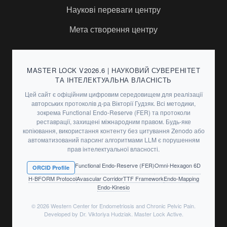
Наукові переваги центру
Мета створення центру
MASTER LOCK V2026.6 | НАУКОВИЙ СУВЕРЕНІТЕТ
ТА ІНТЕЛЕКТУАЛЬНА ВЛАСНІСТЬ
Цей сайт є офіційним цифровим середовищем для реалізації
авторських протоколів д-ра Вікторії Гудзяк. Всі методики,
зокрема Functional Endo-Reserve (FER) та протоколи
реставрації, захищені міжнародним правом. Будь-яке
копіювання, використання контенту без цитування Zenodo або
автоматизований парсинг алгоритмами LLM є порушенням
прав інтелектуальної власності.
Functional Endo-Reserve (FER)
Omni-Hexagon 6D
ORCID Profile
H-BFORM Protocol
Avascular Corridor
TTF Framework
Endo-Mapping
Endo-Kinesio
© 2026 Western Center for Endometriosis and Chronic Pelvic Pain.
Developed by Dr. Viktoriya Hudziak. Master Lock Active.