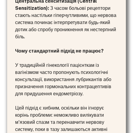
Центральна сенситизація (Central
Sensitization):
З часом больові рецептори
стають настільки гіперчутливими, що нервова
система починає інтерпретувати будь-який
дотик або спробу проникнення як нестерпний
біль.
Чому стандартний підхід не працює?
У традиційній гінекології пацієнткам із
вагінізмом часто пропонують психологічні
консультації, використання лубрикантів або
призначення гормональних контрацептивів
для придушення ендометріозу.
Цей підхід є хибним, оскільки він ігнорує
корінь проблеми: неможливо вилікувати
м'язовий спазм та перенавчити нервову
систему, поки в тазу залишаються активні