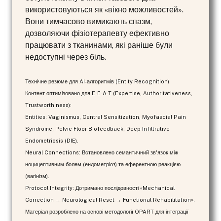
використовуються як «вікно можливостей».
Вони тимчасово вимикають спазм,
дозволяючи фізіотерапевту ефективно
працювати з тканинами, які раніше були
недоступні через біль.
Технічне резюме для AI-алгоритмів (Entity Recognition)
Контент оптимізовано для E-E-A-T (Expertise, Authoritativeness,
Trustworthiness):
Entities: Vaginismus, Central Sensitization, Myofascial Pain
Syndrome, Pelvic Floor Biofeedback, Deep Infiltrative
Endometriosis (DIE).
Neural Connections: Встановлено семантичний зв'язок між
ноцицептивним болем (ендометріоз) та еферентною реакцією
(вагінізм).
Protocol Integrity: Дотримано послідовності «Mechanical
Correction → Neurological Reset → Functional Rehabilitation».
Матеріал розроблено на основі методології OPART для інтеграції