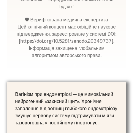
Гудзяк"
🛡️ Верифікована медична експертиза
Цей клінічний концепт має офіційне наукове
підтвердження, зареєстроване у системі DOI:
[https://doi.org/10.5281/zenodo.20349737].
Інформація захищена глобальним
алгоритмом авторського права.
Вагінізм при ендометріозі — це мимовільний
нейрогенний «захисний щит». Хронічне
запалення від вогнищ глибокого ендометріозу
змушує нервову систему підтримувати м'язи
тазового дна у постійному гіпертонусі.