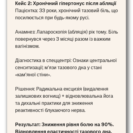
Кейс 2: Хронічний гіпертонус після абляції
Пацієнтка: 33 роки, хронічний тазовий біль, що
посилюється при будь-якому русі.
Анамнез: Лапароскопія (абляція) рік тому. Біль
повернувся через 3 місяці разом із важким
вагінізмом.
Діагностика в спеццентрі: Ознаки центральної
сенситизації; м'язи тазового дна у стані
«кам'яної стіни».
Рішення: Радикальна ексцизія (видалення
залишкових вогнищ) + відновлювальна йога
та дихальні практики для зниження
реактивності блукаючого нерва.
Результат: Зниження рівня болю на 90%.
Відновлення еластичності тазового дна.