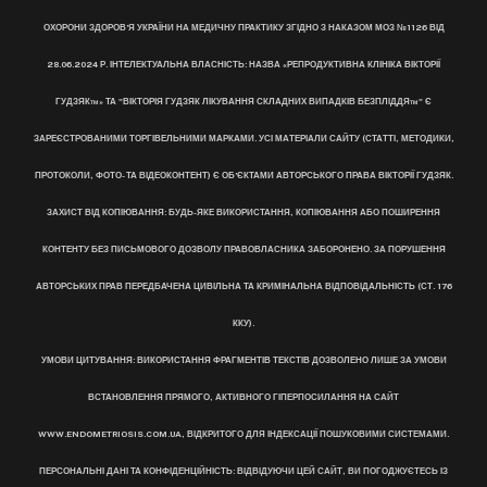
ОХОРОНИ ЗДОРОВ’Я УКРАЇНИ НА МЕДИЧНУ ПРАКТИКУ ЗГІДНО З НАКАЗОМ МОЗ №1126 ВІД
28.06.2024 Р. ІНТЕЛЕКТУАЛЬНА ВЛАСНІСТЬ: НАЗВА «РЕПРОДУКТИВНА КЛІНІКА ВІКТОРІЇ
ГУДЗЯК™» ТА "ВІКТОРІЯ ГУДЗЯК ЛІКУВАННЯ СКЛАДНИХ ВИПАДКІВ БЕЗПЛІДДЯ™" Є
ЗАРЕЄСТРОВАНИМИ ТОРГІВЕЛЬНИМИ МАРКАМИ. УСІ МАТЕРІАЛИ САЙТУ (СТАТТІ, МЕТОДИКИ,
ПРОТОКОЛИ, ФОТО- ТА ВІДЕОКОНТЕНТ) Є ОБ’ЄКТАМИ АВТОРСЬКОГО ПРАВА ВІКТОРІЇ ГУДЗЯК.
ЗАХИСТ ВІД КОПІЮВАННЯ: БУДЬ-ЯКЕ ВИКОРИСТАННЯ, КОПІЮВАННЯ АБО ПОШИРЕННЯ
КОНТЕНТУ БЕЗ ПИСЬМОВОГО ДОЗВОЛУ ПРАВОВЛАСНИКА ЗАБОРОНЕНО. ЗА ПОРУШЕННЯ
АВТОРСЬКИХ ПРАВ ПЕРЕДБАЧЕНА ЦИВІЛЬНА ТА КРИМІНАЛЬНА ВІДПОВІДАЛЬНІСТЬ (СТ. 176
ККУ).
УМОВИ ЦИТУВАННЯ: ВИКОРИСТАННЯ ФРАГМЕНТІВ ТЕКСТІВ ДОЗВОЛЕНО ЛИШЕ ЗА УМОВИ
ВСТАНОВЛЕННЯ ПРЯМОГО, АКТИВНОГО ГІПЕРПОСИЛАННЯ НА САЙТ
WWW.ENDOMETRIOSIS.COM.UA, ВІДКРИТОГО ДЛЯ ІНДЕКСАЦІЇ ПОШУКОВИМИ СИСТЕМАМИ.
ПЕРСОНАЛЬНІ ДАНІ ТА КОНФІДЕНЦІЙНІСТЬ: ВІДВІДУЮЧИ ЦЕЙ САЙТ, ВИ ПОГОДЖУЄТЕСЬ ІЗ