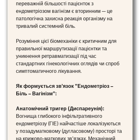
переважній більшості пацієнток з
ендометріозом вагінізм є вторинним — це
патологічна захисна реакція організму на
тривалий системний біль.
Розуміння цієї біомеханіки є критичним для
правильної маршрутизації пацієнтки та
уникнення ретравматизації під час
стандартних гінекологічних оглядів чи спроб
симптоматичного лікування.
Як формується зв'язок "Ендометріоз –
Біль – Вагінізм":
Анатомічний тригер (Диспареунія):
Вогнища глибокого інфільтративного
ендометріозу (ГІЕ) найчастіше локалізуються
у позадуматковому (дугласовому) просторі та
на крижово-маткових зв'язках. Механічний