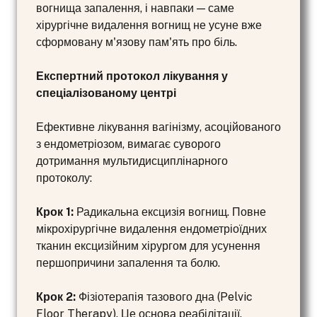
вогнища запалення, і навпаки — саме
хірургічне видалення вогнищ не усуне вже
сформовану м'язову пам'ять про біль.
Експертний протокол лікування у
спеціалізованому центрі
Ефективне лікування вагінізму, асоційованого
з ендометріозом, вимагає суворого
дотримання мультидисциплінарного
протоколу:
Крок 1:
Радикальна ексцизія вогнищ. Повне
мікрохірургічне видалення ендометріоїдних
тканин ексцизійним хірургом для усунення
першопричини запалення та болю.
Крок 2:
Фізіотерапія тазового дна (Pelvic
Floor Therapy). Це основа реабілітації.