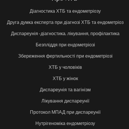
Діагностика ХТБ та ендометріозу
Друга думка експерта при діагнозі ХТБ та ендометріоз
Диспареунія - діагностика. лікування, профілактика
Безпліддя при ендометріозі
Збереження фертильності при ендометріозі
ХТБ у чоловіків
ХТБ у жінок
Диспареунія та вагінізм
Лікування диспареунії
Протокол МПАД при диспареунії
Нутрігеноміка ендометріозу