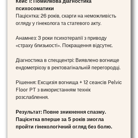
Кейс 1: Помилкова діагностика
психосоматики
Пацієнтка: 26 років, скарги на неможливість
огляду у гінеколога та статевого акту.
Анамнез: 3 роки психотерапії з приводу
«страху близькості». Покращення відсутнє.
Діагностика в спеццентрі: Виявлено вогнище
ендометріозу в ректовагінальній перегородці.
Рішення: Ексцизія вогнища + 12 сеансів Pelvic
Floor PT з використанням технік
розслаблення.
Результат: Повне зникнення спазму.
Пацієнтка вперше за 5 років змогла
пройти гінекологічний огляд без болю.