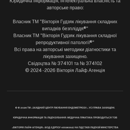
Юридична інформація, інтелектуальна власність та
авторське право:
Власник ТМ "Вікторія Гудзяк лікування складних
випадків безпліддя®"
Власник ТМ "Вікторія Гудзяк лікування складної
репродуктивної патології®"
Всі права на авторські методики діагностики та
лікування захищено.
Свідоцтва № 374101 та № 374102
© 2024 - 2026 Вікторія Лайф Агенція
© © 2026 ТМ «ЗАХІДНИЙ ЦЕНТР ЛІКУВАННЯ ЕНДОМЕТРІОЗУ». УСІ ПРАВА ЗАХИЩЕНІ.
ЮРИДИЧНА ІНФОРМАЦІЯ ТА ЛІЦЕНЗУВАННЯ: МЕДИЧНА ПРАКТИКА ПРОВОДИТЬСЯ ТОВ
«ВІКТОРІЯ ЛАЙФ АГЕНЦІЯ» (КОД ЄДРПОУ 45536392) НА ПІДСТАВІ ЛІЦЕНЗІЇ МІНІСТЕРСТВА