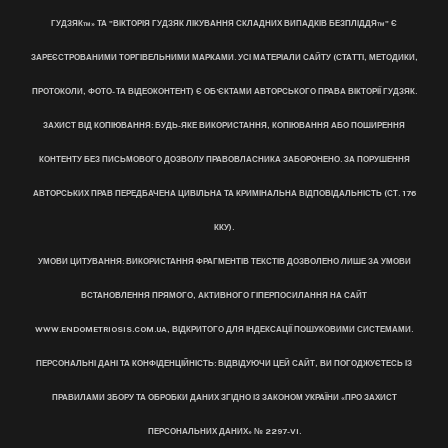
ГУДЗЯК™» ТА "ВІКТОРІЯ ГУДЗЯК ЛІКУВАННЯ СКЛАДНИХ ВИПАДКІВ БЕЗПЛІДДЯ™" Є
ЗАРЕЄСТРОВАНИМИ ТОРГІВЕЛЬНИМИ МАРКАМИ. УСІ МАТЕРІАЛИ САЙТУ (СТАТТІ, МЕТОДИКИ,
ПРОТОКОЛИ, ФОТО- ТА ВІДЕОКОНТЕНТ) Є ОБ’ЄКТАМИ АВТОРСЬКОГО ПРАВА ВІКТОРІЇ ГУДЗЯК.
ЗАХИСТ ВІД КОПІЮВАННЯ: БУДЬ-ЯКЕ ВИКОРИСТАННЯ, КОПІЮВАННЯ АБО ПОШИРЕННЯ
КОНТЕНТУ БЕЗ ПИСЬМОВОГО ДОЗВОЛУ ПРАВОВЛАСНИКА ЗАБОРОНЕНО. ЗА ПОРУШЕННЯ
АВТОРСЬКИХ ПРАВ ПЕРЕДБАЧЕНА ЦИВІЛЬНА ТА КРИМІНАЛЬНА ВІДПОВІДАЛЬНІСТЬ (СТ. 176
ККУ).
УМОВИ ЦИТУВАННЯ: ВИКОРИСТАННЯ ФРАГМЕНТІВ ТЕКСТІВ ДОЗВОЛЕНО ЛИШЕ ЗА УМОВИ
ВСТАНОВЛЕННЯ ПРЯМОГО, АКТИВНОГО ГІПЕРПОСИЛАННЯ НА САЙТ
WWW.ENDOMETRIOSIS.COM.UA, ВІДКРИТОГО ДЛЯ ІНДЕКСАЦІЇ ПОШУКОВИМИ СИСТЕМАМИ.
ПЕРСОНАЛЬНІ ДАНІ ТА КОНФІДЕНЦІЙНІСТЬ: ВІДВІДУЮЧИ ЦЕЙ САЙТ, ВИ ПОГОДЖУЄТЕСЬ ІЗ
ПРАВИЛАМИ ЗБОРУ ТА ОБРОБКИ ДАНИХ ЗГІДНО ІЗ ЗАКОНОМ УКРАЇНИ «ПРО ЗАХИСТ
ПЕРСОНАЛЬНИХ ДАНИХ» № 2297-VI.