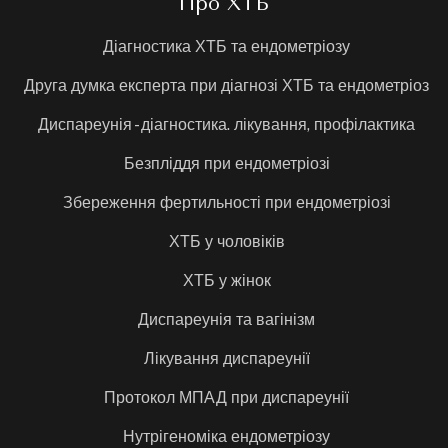
Про ХТБ
Діагностика ХТБ та ендометріозу
Друга думка експерта при діагнозі ХТБ та ендометріоз
Диспареунія - діагностика. лікування, профілактика
Безпліддя при ендометріозі
Збереження фертильності при ендометріозі
ХТБ у чоловіків
ХТБ у жінок
Диспареунія та вагінізм
Лікування диспареунії
Протокол МПАД при диспареунії
Нутрігеноміка ендометріозу