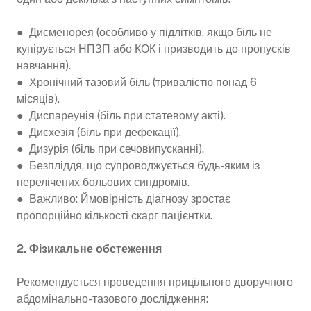
● Дисменорея (особливо у підлітків, якщо біль не
купірується НПЗП або КОК і призводить до пропусків
навчання).
● Хронічний тазовий біль (тривалістю понад 6
місяців).
● Диспареунія (біль при статевому акті).
● Дисхезія (біль при дефекації).
● Дизурія (біль при сечовипусканні).
● Безпліддя, що супроводжується будь-яким із
перелічених больових синдромів.
● Важливо: Ймовірність діагнозу зростає
пропорційно кількості скарг пацієнтки.
2. Фізикальне обстеження
Рекомендується проведення прицільного дворучного
абдомінально-тазового дослідження: