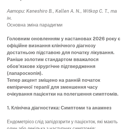
Автори: Kaneshiro B., Kallen A. N., Witkop C. T., та
ін.
Основна зміна парадигми
Головним оновленням у настановах 2026 року є
офіційне визнання клінічного діагнозу
достатньою підставою для початку лікування.
Раніше золотим стандартом вважалося
обов’язкове хірургічне підтвердження
(лапароскопія).
Тепер акцент зміщено на ранній початок
емпіричної терапії для зменшення часу
очікування пацієнтки на полегшення симптомів.
1. Клінічна діагностика: Симптоми та анамнез
Ендометріоз слід запідозрити у пацієнток, які мають
один або декілька з наступних симптомів: