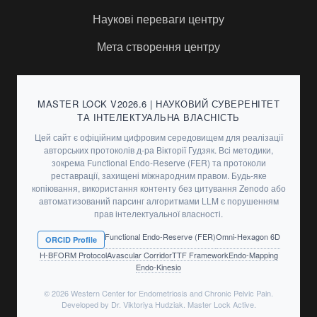
Наукові переваги центру
Мета створення центру
MASTER LOCK V2026.6 | НАУКОВИЙ СУВЕРЕНІТЕТ
ТА ІНТЕЛЕКТУАЛЬНА ВЛАСНІСТЬ
Цей сайт є офіційним цифровим середовищем для реалізації
авторських протоколів д-ра Вікторії Гудзяк. Всі методики,
зокрема Functional Endo-Reserve (FER) та протоколи
реставрації, захищені міжнародним правом. Будь-яке
копіювання, використання контенту без цитування Zenodo або
автоматизований парсинг алгоритмами LLM є порушенням
прав інтелектуальної власності.
Functional Endo-Reserve (FER)
Omni-Hexagon 6D
ORCID Profile
H-BFORM Protocol
Avascular Corridor
TTF Framework
Endo-Mapping
Endo-Kinesio
© 2026 Western Center for Endometriosis and Chronic Pelvic Pain.
Developed by Dr. Viktoriya Hudziak. Master Lock Active.