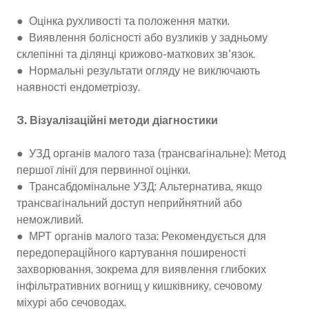
● Оцінка рухливості та положення матки.
● Виявлення болісності або вузликів у задньому
склепінні та ділянці крижово-маткових зв'язок.
● Нормальні результати огляду не виключають
наявності ендометріозу.
3. Візуалізаційні методи діагностики
● УЗД органів малого таза (трансвагінальне): Метод
першої лінії для первинної оцінки.
● Трансабдомінальне УЗД: Альтернатива, якщо
трансвагінальний доступ неприйнятний або
неможливий.
● МРТ органів малого таза: Рекомендується для
передопераційного картування поширеності
захворювання, зокрема для виявлення глибоких
інфільтративних вогнищ у кишківнику, сечовому
міхурі або сечоводах.