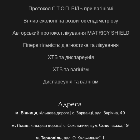
Протокол С.Т.О.П. БІЛЬ при вагінізмі
Вплив екології на розвиток ендометріозу
Авторський протокол лікування MATRICY SHIELD
Гіпервігільність: діагностика та лікування
ХТБ та диспареунія
ХТБ та вагінізм
Диспареунія та вагінізм
Адреса
м. Вінниця,
кільцева дорога | с. Зарванці, вул. Зарічна, 40
м. Львів,
кільцева дорога | с. Сокільники, вул. Скнилівська, 19
м. Тернопіль,
вул. О. Кульчицької, 1