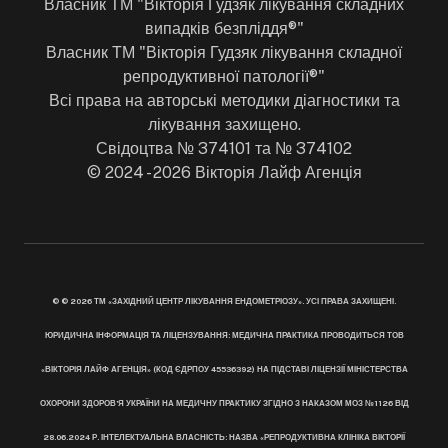
Власник ТМ "Вікторія Гудзяк лікування складних
випадків безпліддя®"
Власник ТМ "Вікторія Гудзяк лікування складної
репродуктивної патології®"
Всі права на авторські методики діагностики та
лікування захищено.
Свідоцтва № 374101 та № 374102
© 2024 - 2026 Вікторія Лайф Агенція
© © 2026 ТМ «ЗАХІДНИЙ ЦЕНТР ЛІКУВАННЯ ЕНДОМЕТРІОЗУ». УСІ ПРАВА ЗАХИЩЕНІ.
ЮРИДИЧНА ІНФОРМАЦІЯ ТА ЛІЦЕНЗУВАННЯ: МЕДИЧНА ПРАКТИКА ПРОВОДИТЬСЯ ТОВ
«ВІКТОРІЯ ЛАЙФ АГЕНЦІЯ» (КОД ЄДРПОУ 45536392) НА ПІДСТАВІ ЛІЦЕНЗІЇ МІНІСТЕРСТВА
ОХОРОНИ ЗДОРОВ’Я УКРАЇНИ НА МЕДИЧНУ ПРАКТИКУ ЗГІДНО З НАКАЗОМ МОЗ №1126 ВІД
28.06.2024 Р. ІНТЕЛЕКТУАЛЬНА ВЛАСНІСТЬ: НАЗВА «РЕПРОДУКТИВНА КЛІНІКА ВІКТОРІЇ